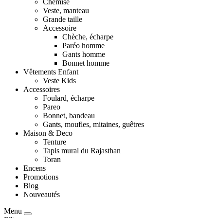
Chemise
Veste, manteau
Grande taille
Accessoire
Chèche, écharpe
Paréo homme
Gants homme
Bonnet homme
Vêtements Enfant
Veste Kids
Accessoires
Foulard, écharpe
Pareo
Bonnet, bandeau
Gants, moufles, mitaines, guêtres
Maison & Deco
Tenture
Tapis mural du Rajasthan
Toran
Encens
Promotions
Blog
Nouveautés
Menu