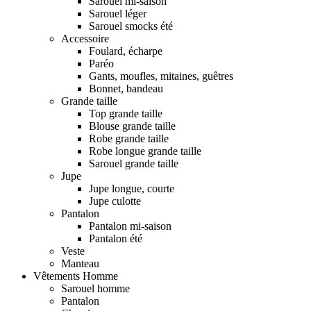
Sarouel mi-saison
Sarouel léger
Sarouel smocks été
Accessoire
Foulard, écharpe
Paréo
Gants, moufles, mitaines, guêtres
Bonnet, bandeau
Grande taille
Top grande taille
Blouse grande taille
Robe grande taille
Robe longue grande taille
Sarouel grande taille
Jupe
Jupe longue, courte
Jupe culotte
Pantalon
Pantalon mi-saison
Pantalon été
Veste
Manteau
Vêtements Homme
Sarouel homme
Pantalon