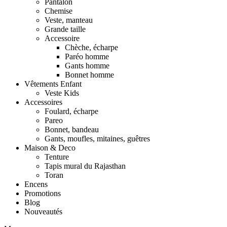
Pantalon
Chemise
Veste, manteau
Grande taille
Accessoire
Chèche, écharpe
Paréo homme
Gants homme
Bonnet homme
Vêtements Enfant
Veste Kids
Accessoires
Foulard, écharpe
Pareo
Bonnet, bandeau
Gants, moufles, mitaines, guêtres
Maison & Deco
Tenture
Tapis mural du Rajasthan
Toran
Encens
Promotions
Blog
Nouveautés