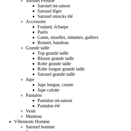
Sarouel Femme
Sarouel mi-saison
Sarouel léger
Sarouel smocks été
Accessoire
Foulard, écharpe
Paréo
Gants, moufles, mitaines, guêtres
Bonnet, bandeau
Grande taille
Top grande taille
Blouse grande taille
Robe grande taille
Robe longue grande taille
Sarouel grande taille
Jupe
Jupe longue, courte
Jupe culotte
Pantalon
Pantalon mi-saison
Pantalon été
Veste
Manteau
Vêtements Homme
Sarouel homme