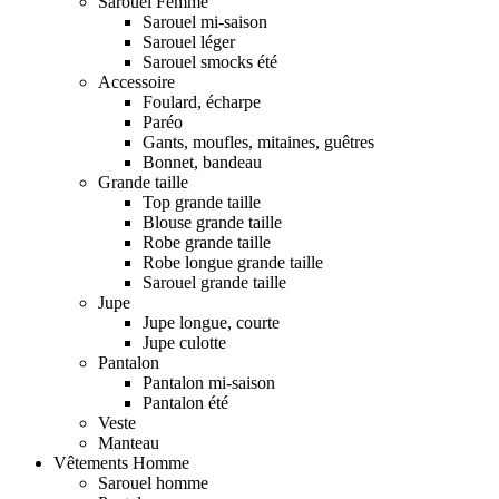
Sarouel Femme
Sarouel mi-saison
Sarouel léger
Sarouel smocks été
Accessoire
Foulard, écharpe
Paréo
Gants, moufles, mitaines, guêtres
Bonnet, bandeau
Grande taille
Top grande taille
Blouse grande taille
Robe grande taille
Robe longue grande taille
Sarouel grande taille
Jupe
Jupe longue, courte
Jupe culotte
Pantalon
Pantalon mi-saison
Pantalon été
Veste
Manteau
Vêtements Homme
Sarouel homme