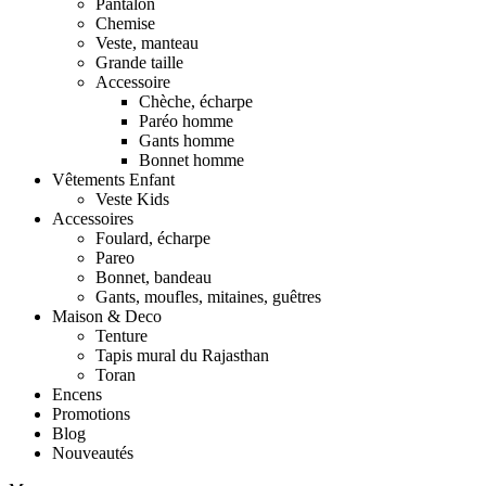
Pantalon
Chemise
Veste, manteau
Grande taille
Accessoire
Chèche, écharpe
Paréo homme
Gants homme
Bonnet homme
Vêtements Enfant
Veste Kids
Accessoires
Foulard, écharpe
Pareo
Bonnet, bandeau
Gants, moufles, mitaines, guêtres
Maison & Deco
Tenture
Tapis mural du Rajasthan
Toran
Encens
Promotions
Blog
Nouveautés