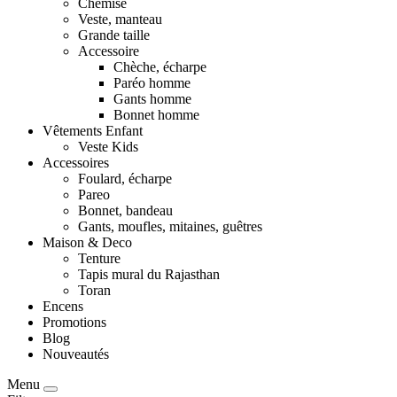
Chemise
Veste, manteau
Grande taille
Accessoire
Chèche, écharpe
Paréo homme
Gants homme
Bonnet homme
Vêtements Enfant
Veste Kids
Accessoires
Foulard, écharpe
Pareo
Bonnet, bandeau
Gants, moufles, mitaines, guêtres
Maison & Deco
Tenture
Tapis mural du Rajasthan
Toran
Encens
Promotions
Blog
Nouveautés
Menu