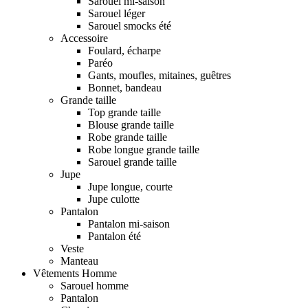
Sarouel mi-saison
Sarouel léger
Sarouel smocks été
Accessoire
Foulard, écharpe
Paréo
Gants, moufles, mitaines, guêtres
Bonnet, bandeau
Grande taille
Top grande taille
Blouse grande taille
Robe grande taille
Robe longue grande taille
Sarouel grande taille
Jupe
Jupe longue, courte
Jupe culotte
Pantalon
Pantalon mi-saison
Pantalon été
Veste
Manteau
Vêtements Homme
Sarouel homme
Pantalon