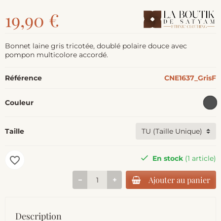
19,90 €
Bonnet laine gris tricotée, doublé polaire douce avec
pompon multicolore accordé.
Référence
CNE1637_GrisF
Couleur
Taille
En stock
(1 article)
favorite_border
Ajouter au panier
Description