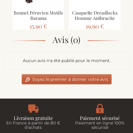
Bonnet Péruvien Motifs
Casquette Dreadlocks
B
Barama
Homme Anthracite
Do
15,90 €
19,90 €
Avis (0)
Aucun avis n'a été publié pour le moment.
Soyez le premier à donner votre avis
Livraison gratuite
Paiement sécurisé
En France à partir de 80 €
Paiement en ligne 100%
d'achats
sécurisé