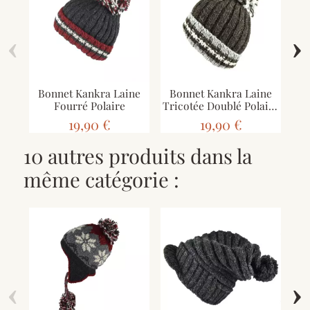
‹
›
Bonnet Kankra Laine
Bonnet Kankra Laine
B
Fourré Polaire
Tricotée Doublé Polaire
Tri
Brun Foncé
19,90 €
19,90 €
10 autres produits dans la
même catégorie :
‹
›