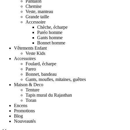
Pantalon
Chemise
Veste, manteau
Grande taille
Accessoire
Chèche, écharpe
Paréo homme
Gants homme
Bonnet homme
Vêtements Enfant
Veste Kids
Accessoires
Foulard, écharpe
Pareo
Bonnet, bandeau
Gants, moufles, mitaines, guêtres
Maison & Deco
Tenture
Tapis mural du Rajasthan
Toran
Encens
Promotions
Blog
Nouveautés