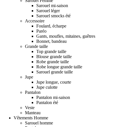
Sarouel Femme
Sarouel mi-saison
Sarouel léger
Sarouel smocks été
Accessoire
Foulard, écharpe
Paréo
Gants, moufles, mitaines, guêtres
Bonnet, bandeau
Grande taille
Top grande taille
Blouse grande taille
Robe grande taille
Robe longue grande taille
Sarouel grande taille
Jupe
Jupe longue, courte
Jupe culotte
Pantalon
Pantalon mi-saison
Pantalon été
Veste
Manteau
Vêtements Homme
Sarouel homme