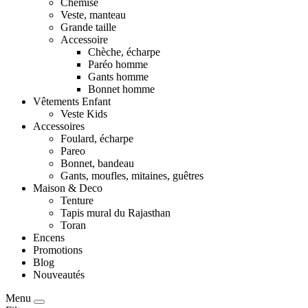
Chemise
Veste, manteau
Grande taille
Accessoire
Chèche, écharpe
Paréo homme
Gants homme
Bonnet homme
Vêtements Enfant
Veste Kids
Accessoires
Foulard, écharpe
Pareo
Bonnet, bandeau
Gants, moufles, mitaines, guêtres
Maison & Deco
Tenture
Tapis mural du Rajasthan
Toran
Encens
Promotions
Blog
Nouveautés
Menu