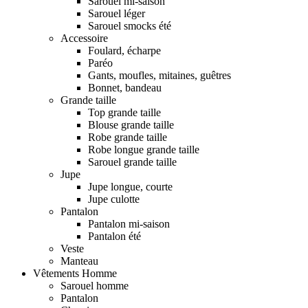
Sarouel mi-saison
Sarouel léger
Sarouel smocks été
Accessoire
Foulard, écharpe
Paréo
Gants, moufles, mitaines, guêtres
Bonnet, bandeau
Grande taille
Top grande taille
Blouse grande taille
Robe grande taille
Robe longue grande taille
Sarouel grande taille
Jupe
Jupe longue, courte
Jupe culotte
Pantalon
Pantalon mi-saison
Pantalon été
Veste
Manteau
Vêtements Homme
Sarouel homme
Pantalon