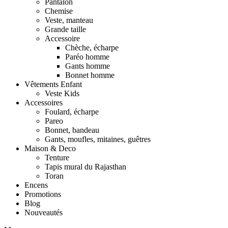
Pantalon
Chemise
Veste, manteau
Grande taille
Accessoire
Chèche, écharpe
Paréo homme
Gants homme
Bonnet homme
Vêtements Enfant
Veste Kids
Accessoires
Foulard, écharpe
Pareo
Bonnet, bandeau
Gants, moufles, mitaines, guêtres
Maison & Deco
Tenture
Tapis mural du Rajasthan
Toran
Encens
Promotions
Blog
Nouveautés