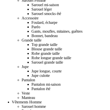
Sarouel Femme
Sarouel mi-saison
Sarouel léger
Sarouel smocks été
Accessoire
Foulard, écharpe
Paréo
Gants, moufles, mitaines, guêtres
Bonnet, bandeau
Grande taille
Top grande taille
Blouse grande taille
Robe grande taille
Robe longue grande taille
Sarouel grande taille
Jupe
Jupe longue, courte
Jupe culotte
Pantalon
Pantalon mi-saison
Pantalon été
Veste
Manteau
Vêtements Homme
Sarouel homme