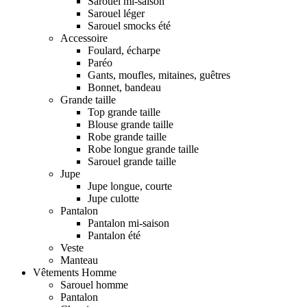
Sarouel mi-saison
Sarouel léger
Sarouel smocks été
Accessoire
Foulard, écharpe
Paréo
Gants, moufles, mitaines, guêtres
Bonnet, bandeau
Grande taille
Top grande taille
Blouse grande taille
Robe grande taille
Robe longue grande taille
Sarouel grande taille
Jupe
Jupe longue, courte
Jupe culotte
Pantalon
Pantalon mi-saison
Pantalon été
Veste
Manteau
Vêtements Homme
Sarouel homme
Pantalon