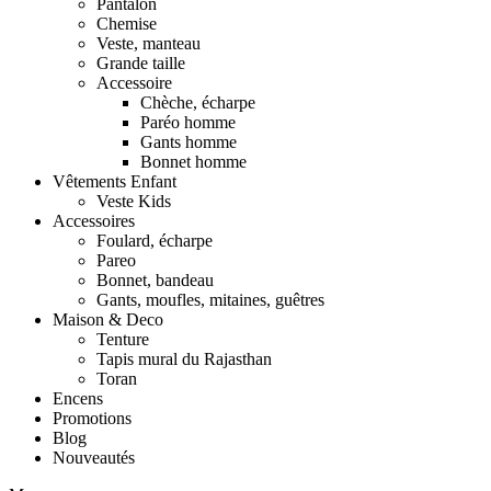
Pantalon
Chemise
Veste, manteau
Grande taille
Accessoire
Chèche, écharpe
Paréo homme
Gants homme
Bonnet homme
Vêtements Enfant
Veste Kids
Accessoires
Foulard, écharpe
Pareo
Bonnet, bandeau
Gants, moufles, mitaines, guêtres
Maison & Deco
Tenture
Tapis mural du Rajasthan
Toran
Encens
Promotions
Blog
Nouveautés