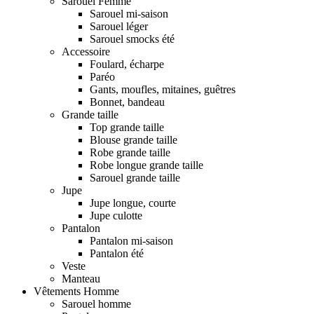
Sarouel Femme
Sarouel mi-saison
Sarouel léger
Sarouel smocks été
Accessoire
Foulard, écharpe
Paréo
Gants, moufles, mitaines, guêtres
Bonnet, bandeau
Grande taille
Top grande taille
Blouse grande taille
Robe grande taille
Robe longue grande taille
Sarouel grande taille
Jupe
Jupe longue, courte
Jupe culotte
Pantalon
Pantalon mi-saison
Pantalon été
Veste
Manteau
Vêtements Homme
Sarouel homme