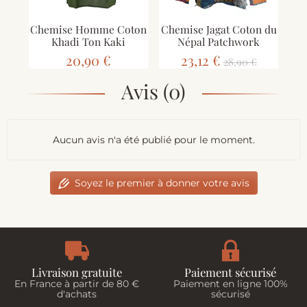
Chemise Homme Coton
Chemise Jagat Coton du
Ch
Khadi Ton Kaki
Népal Patchwork
Co
20,90 €
23,12 €
28,90 €
Avis (0)
Aucun avis n'a été publié pour le moment.
Soyez le premier à donner votre avis
Livraison gratuite
Paiement sécurisé
En France à partir de 80 €
Paiement en ligne 100%
d'achats
sécurisé