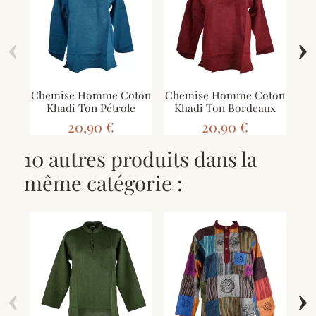
‹
›
Chemise Homme Coton
Chemise Homme Coton
Ch
Khadi Ton Pétrole
Khadi Ton Bordeaux
20,90 €
20,90 €
10 autres produits dans la
même catégorie :
‹
›