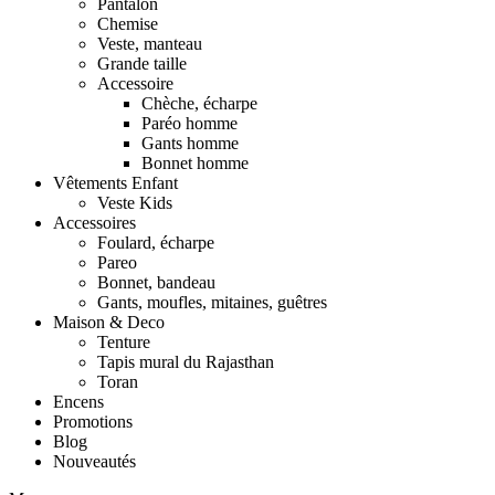
Pantalon
Chemise
Veste, manteau
Grande taille
Accessoire
Chèche, écharpe
Paréo homme
Gants homme
Bonnet homme
Vêtements Enfant
Veste Kids
Accessoires
Foulard, écharpe
Pareo
Bonnet, bandeau
Gants, moufles, mitaines, guêtres
Maison & Deco
Tenture
Tapis mural du Rajasthan
Toran
Encens
Promotions
Blog
Nouveautés