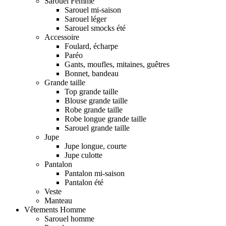
Sarouel Femme
Sarouel mi-saison
Sarouel léger
Sarouel smocks été
Accessoire
Foulard, écharpe
Paréo
Gants, moufles, mitaines, guêtres
Bonnet, bandeau
Grande taille
Top grande taille
Blouse grande taille
Robe grande taille
Robe longue grande taille
Sarouel grande taille
Jupe
Jupe longue, courte
Jupe culotte
Pantalon
Pantalon mi-saison
Pantalon été
Veste
Manteau
Vêtements Homme
Sarouel homme