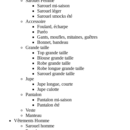
Sarouel Femme
Sarouel mi-saison
Sarouel léger
Sarouel smocks été
Accessoire
Foulard, écharpe
Paréo
Gants, moufles, mitaines, guêtres
Bonnet, bandeau
Grande taille
Top grande taille
Blouse grande taille
Robe grande taille
Robe longue grande taille
Sarouel grande taille
Jupe
Jupe longue, courte
Jupe culotte
Pantalon
Pantalon mi-saison
Pantalon été
Veste
Manteau
Vêtements Homme
Sarouel homme