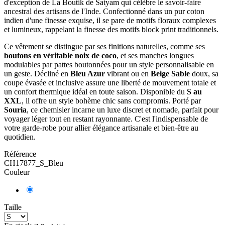
d'exception de La Boutik de Satyam qui célèbre le savoir-faire
ancestral des artisans de l'Inde. Confectionné dans un pur coton
indien d'une finesse exquise, il se pare de motifs floraux complexes
et lumineux, rappelant la finesse des motifs block print traditionnels.
Ce vêtement se distingue par ses finitions naturelles, comme ses
boutons en véritable noix de coco
, et ses manches longues
modulables par pattes boutonnées pour un style personnalisable en
un geste. Décliné en
Bleu Azur
vibrant ou en
Beige Sable
doux, sa
coupe évasée et inclusive assure une liberté de mouvement totale et
un confort thermique idéal en toute saison. Disponible du
S au
XXL
, il offre un style bohème chic sans compromis. Porté par
Souria
, ce chemisier incarne un luxe discret et nomade, parfait pour
voyager léger tout en restant rayonnante. C'est l'indispensable de
votre garde-robe pour allier élégance artisanale et bien-être au
quotidien.
Référence
CH17877_S_Bleu
Couleur
Taille