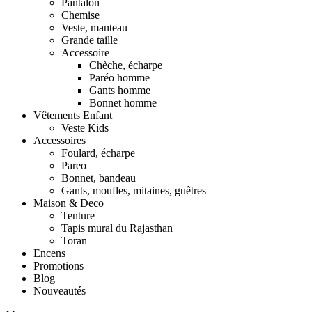
Pantalon
Chemise
Veste, manteau
Grande taille
Accessoire
Chèche, écharpe
Paréo homme
Gants homme
Bonnet homme
Vêtements Enfant
Veste Kids
Accessoires
Foulard, écharpe
Pareo
Bonnet, bandeau
Gants, moufles, mitaines, guêtres
Maison & Deco
Tenture
Tapis mural du Rajasthan
Toran
Encens
Promotions
Blog
Nouveautés