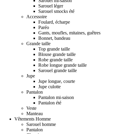
Sarouel mi-saison
Sarouel léger
Sarouel smocks été
Accessoire
Foulard, écharpe
Paréo
Gants, moufles, mitaines, guêtres
Bonnet, bandeau
Grande taille
Top grande taille
Blouse grande taille
Robe grande taille
Robe longue grande taille
Sarouel grande taille
Jupe
Jupe longue, courte
Jupe culotte
Pantalon
Pantalon mi-saison
Pantalon été
Veste
Manteau
Vêtements Homme
Sarouel homme
Pantalon