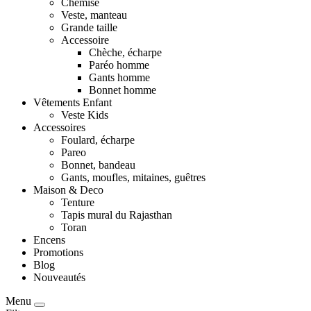
Chemise
Veste, manteau
Grande taille
Accessoire
Chèche, écharpe
Paréo homme
Gants homme
Bonnet homme
Vêtements Enfant
Veste Kids
Accessoires
Foulard, écharpe
Pareo
Bonnet, bandeau
Gants, moufles, mitaines, guêtres
Maison & Deco
Tenture
Tapis mural du Rajasthan
Toran
Encens
Promotions
Blog
Nouveautés
Menu