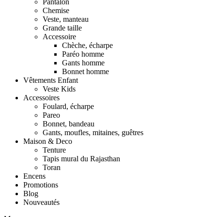
Pantalon
Chemise
Veste, manteau
Grande taille
Accessoire
Chèche, écharpe
Paréo homme
Gants homme
Bonnet homme
Vêtements Enfant
Veste Kids
Accessoires
Foulard, écharpe
Pareo
Bonnet, bandeau
Gants, moufles, mitaines, guêtres
Maison & Deco
Tenture
Tapis mural du Rajasthan
Toran
Encens
Promotions
Blog
Nouveautés