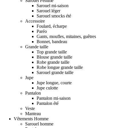
Sarouel Femme
Sarouel mi-saison
Sarouel léger
Sarouel smocks été
Accessoire
Foulard, écharpe
Paréo
Gants, moufles, mitaines, guêtres
Bonnet, bandeau
Grande taille
Top grande taille
Blouse grande taille
Robe grande taille
Robe longue grande taille
Sarouel grande taille
Jupe
Jupe longue, courte
Jupe culotte
Pantalon
Pantalon mi-saison
Pantalon été
Veste
Manteau
Vêtements Homme
Sarouel homme