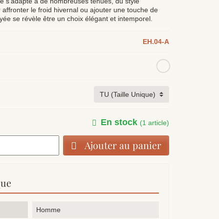
ile s'adapte à de nombreuses tenues, du style
 affronter le froid hivernal ou ajouter une touche de
ée se révèle être un choix élégant et intemporel.
EH.04-A
En stock
(1 article)
Ajouter au panier
que
Homme