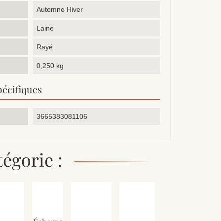
Automne Hiver
Laine
Rayé
0,250 kg
pécifiques
3665383081106
égorie :