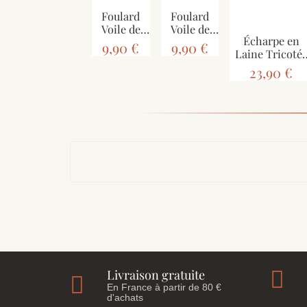
Foulard
Foulard
Voile de
Voile de
Écharpe en
Coton
Coton
9,90 €
9,90 €
Laine Tricoté
EC24-21
EC24-12
et Mohair Ton
23,90 €
uni
Livraison gratuite
En France à partir de 80 €
d'achats