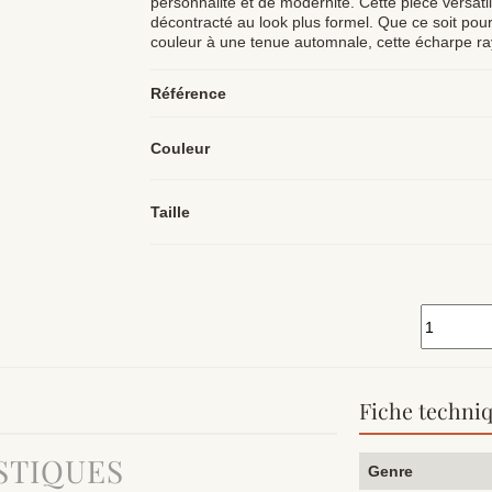
personnalité et de modernité. Cette pièce versat
décontracté au look plus formel. Que ce soit pour
couleur à une tenue automnale, cette écharpe ray
Référence
Couleur
Taille
Fiche techni
STIQUES
Genre