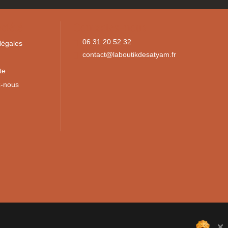
ciété
Contactez-nous
06 31 20 52 32
légales
contact@laboutikdesatyam.fr
te
z-nous