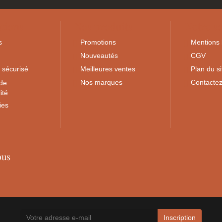
tions
Nos produits
Notre so
s
Promotions
Mentions 
Nouveautés
CGV
 sécurisé
Meilleures ventes
Plan du si
 de
Nos marques
Contacte
ité
ies
ous