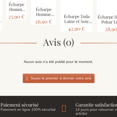
Écharpe
Homme
Écharpe
Tarsa
Homme
25,90 €
Écharpe Toda
Écharpe
Laine
Todsa Laine
e
26,90 €
Laine et Soie
Pohar L
Douce
Tramage
Soie Mult
42,90 €
28,90
Artisanal
Avis (0)
Aucun avis n'a été publié pour le moment.
Soyez le premier à donner votre avis
Paiement sécurisé
Garantie satisfactio
Paiement en ligne 100% sécurisé
14 jours pour retourner 
articles