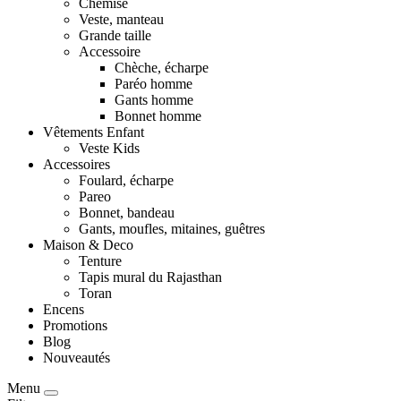
Chemise
Veste, manteau
Grande taille
Accessoire
Chèche, écharpe
Paréo homme
Gants homme
Bonnet homme
Vêtements Enfant
Veste Kids
Accessoires
Foulard, écharpe
Pareo
Bonnet, bandeau
Gants, moufles, mitaines, guêtres
Maison & Deco
Tenture
Tapis mural du Rajasthan
Toran
Encens
Promotions
Blog
Nouveautés
Menu