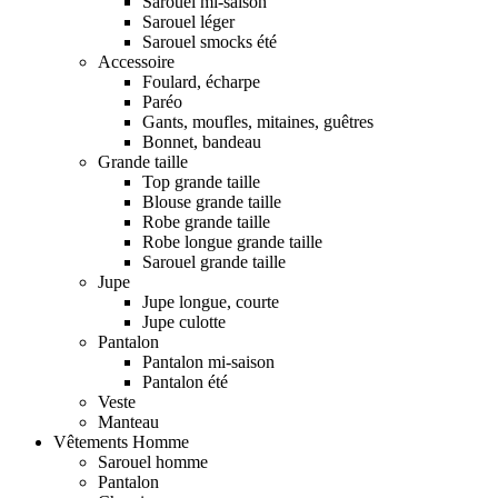
Sarouel mi-saison
Sarouel léger
Sarouel smocks été
Accessoire
Foulard, écharpe
Paréo
Gants, moufles, mitaines, guêtres
Bonnet, bandeau
Grande taille
Top grande taille
Blouse grande taille
Robe grande taille
Robe longue grande taille
Sarouel grande taille
Jupe
Jupe longue, courte
Jupe culotte
Pantalon
Pantalon mi-saison
Pantalon été
Veste
Manteau
Vêtements Homme
Sarouel homme
Pantalon