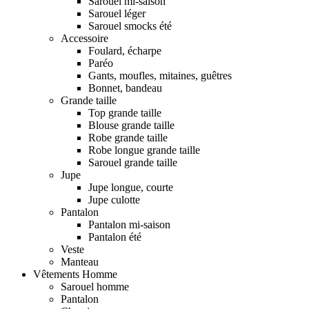
Sarouel mi-saison
Sarouel léger
Sarouel smocks été
Accessoire
Foulard, écharpe
Paréo
Gants, moufles, mitaines, guêtres
Bonnet, bandeau
Grande taille
Top grande taille
Blouse grande taille
Robe grande taille
Robe longue grande taille
Sarouel grande taille
Jupe
Jupe longue, courte
Jupe culotte
Pantalon
Pantalon mi-saison
Pantalon été
Veste
Manteau
Vêtements Homme
Sarouel homme
Pantalon