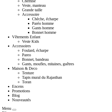
Chemise
Veste, manteau
Grande taille
Accessoire
Chèche, écharpe
Paréo homme
Gants homme
Bonnet homme
Vêtements Enfant
Veste Kids
Accessoires
Foulard, écharpe
Pareo
Bonnet, bandeau
Gants, moufles, mitaines, guêtres
Maison & Deco
Tenture
Tapis mural du Rajasthan
Toran
Encens
Promotions
Blog
Nouveautés
Menu