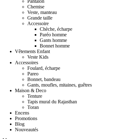
Pantalon
Chemise
Veste, manteau
Grande taille
Accessoire
Chèche, écharpe
Paréo homme
Gants homme
Bonnet homme
Vêtements Enfant
Veste Kids
Accessoires
Foulard, écharpe
Pareo
Bonnet, bandeau
Gants, moufles, mitaines, guêtres
Maison & Deco
Tenture
Tapis mural du Rajasthan
Toran
Encens
Promotions
Blog
Nouveautés