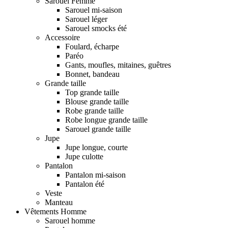
Sarouel Femme
Sarouel mi-saison
Sarouel léger
Sarouel smocks été
Accessoire
Foulard, écharpe
Paréo
Gants, moufles, mitaines, guêtres
Bonnet, bandeau
Grande taille
Top grande taille
Blouse grande taille
Robe grande taille
Robe longue grande taille
Sarouel grande taille
Jupe
Jupe longue, courte
Jupe culotte
Pantalon
Pantalon mi-saison
Pantalon été
Veste
Manteau
Vêtements Homme
Sarouel homme