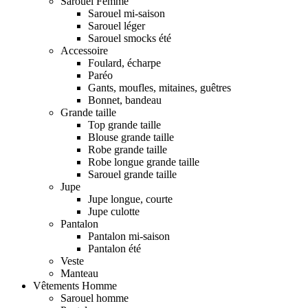
Sarouel Femme
Sarouel mi-saison
Sarouel léger
Sarouel smocks été
Accessoire
Foulard, écharpe
Paréo
Gants, moufles, mitaines, guêtres
Bonnet, bandeau
Grande taille
Top grande taille
Blouse grande taille
Robe grande taille
Robe longue grande taille
Sarouel grande taille
Jupe
Jupe longue, courte
Jupe culotte
Pantalon
Pantalon mi-saison
Pantalon été
Veste
Manteau
Vêtements Homme
Sarouel homme