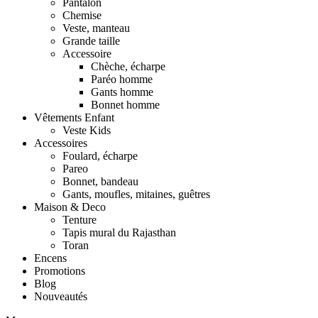
Pantalon
Chemise
Veste, manteau
Grande taille
Accessoire
Chèche, écharpe
Paréo homme
Gants homme
Bonnet homme
Vêtements Enfant
Veste Kids
Accessoires
Foulard, écharpe
Pareo
Bonnet, bandeau
Gants, moufles, mitaines, guêtres
Maison & Deco
Tenture
Tapis mural du Rajasthan
Toran
Encens
Promotions
Blog
Nouveautés