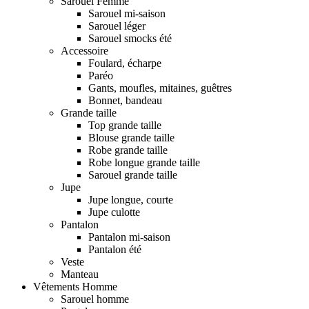
Sarouel Femme
Sarouel mi-saison
Sarouel léger
Sarouel smocks été
Accessoire
Foulard, écharpe
Paréo
Gants, moufles, mitaines, guêtres
Bonnet, bandeau
Grande taille
Top grande taille
Blouse grande taille
Robe grande taille
Robe longue grande taille
Sarouel grande taille
Jupe
Jupe longue, courte
Jupe culotte
Pantalon
Pantalon mi-saison
Pantalon été
Veste
Manteau
Vêtements Homme
Sarouel homme