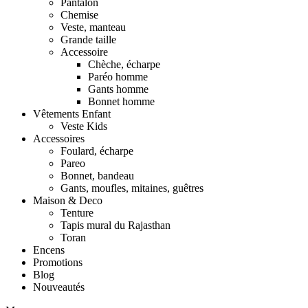
Pantalon
Chemise
Veste, manteau
Grande taille
Accessoire
Chèche, écharpe
Paréo homme
Gants homme
Bonnet homme
Vêtements Enfant
Veste Kids
Accessoires
Foulard, écharpe
Pareo
Bonnet, bandeau
Gants, moufles, mitaines, guêtres
Maison & Deco
Tenture
Tapis mural du Rajasthan
Toran
Encens
Promotions
Blog
Nouveautés