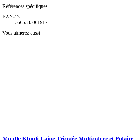
Références spécifiques
EAN-13
3665383061917
Vous aimerez aussi
Moufle Khudi Laine Tricotée Multicolore et Polaire