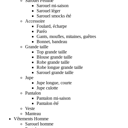
Sarouel Femme
Sarouel mi-saison
Sarouel léger
Sarouel smocks été
Accessoire
Foulard, écharpe
Paréo
Gants, moufles, mitaines, guêtres
Bonnet, bandeau
Grande taille
Top grande taille
Blouse grande taille
Robe grande taille
Robe longue grande taille
Sarouel grande taille
Jupe
Jupe longue, courte
Jupe culotte
Pantalon
Pantalon mi-saison
Pantalon été
Veste
Manteau
Vêtements Homme
Sarouel homme