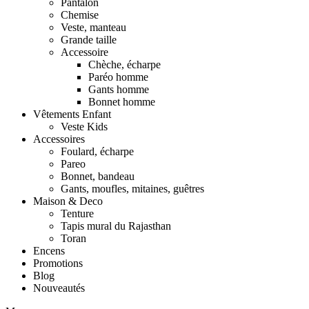
Pantalon
Chemise
Veste, manteau
Grande taille
Accessoire
Chèche, écharpe
Paréo homme
Gants homme
Bonnet homme
Vêtements Enfant
Veste Kids
Accessoires
Foulard, écharpe
Pareo
Bonnet, bandeau
Gants, moufles, mitaines, guêtres
Maison & Deco
Tenture
Tapis mural du Rajasthan
Toran
Encens
Promotions
Blog
Nouveautés