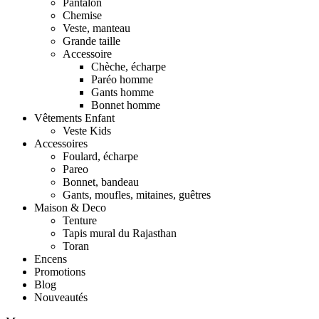
Pantalon
Chemise
Veste, manteau
Grande taille
Accessoire
Chèche, écharpe
Paréo homme
Gants homme
Bonnet homme
Vêtements Enfant
Veste Kids
Accessoires
Foulard, écharpe
Pareo
Bonnet, bandeau
Gants, moufles, mitaines, guêtres
Maison & Deco
Tenture
Tapis mural du Rajasthan
Toran
Encens
Promotions
Blog
Nouveautés