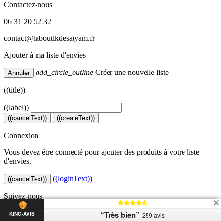
Contactez-nous
06 31 20 52 32
contact@laboutikdesatyam.fr
Ajouter à ma liste d'envies
add_circle_outline
Créer une nouvelle liste
Annuler
((title))
((label))
((cancelText))
((createText))
Connexion
Vous devez être connecté pour ajouter des produits à votre liste
d'envies.
((loginText))
((cancelText))
Suivez-nous
Copyright © 2026
“Très bien”
KING-AVIS
259 avis