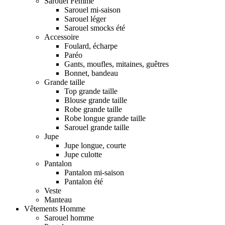
Sarouel Femme
Sarouel mi-saison
Sarouel léger
Sarouel smocks été
Accessoire
Foulard, écharpe
Paréo
Gants, moufles, mitaines, guêtres
Bonnet, bandeau
Grande taille
Top grande taille
Blouse grande taille
Robe grande taille
Robe longue grande taille
Sarouel grande taille
Jupe
Jupe longue, courte
Jupe culotte
Pantalon
Pantalon mi-saison
Pantalon été
Veste
Manteau
Vêtements Homme
Sarouel homme