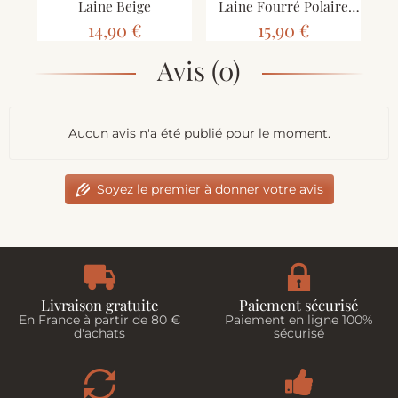
Laine Beige
Laine Fourré Polaire
Beige
14,90 €
15,90 €
Avis (0)
Aucun avis n'a été publié pour le moment.
Soyez le premier à donner votre avis
Livraison gratuite
Paiement sécurisé
En France à partir de 80 €
Paiement en ligne 100%
d'achats
sécurisé