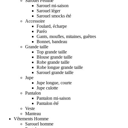
Sarouel Femme
Sarouel mi-saison
Sarouel léger
Sarouel smocks été
Accessoire
Foulard, écharpe
Paréo
Gants, moufles, mitaines, guêtres
Bonnet, bandeau
Grande taille
Top grande taille
Blouse grande taille
Robe grande taille
Robe longue grande taille
Sarouel grande taille
Jupe
Jupe longue, courte
Jupe culotte
Pantalon
Pantalon mi-saison
Pantalon été
Veste
Manteau
Vêtements Homme
Sarouel homme