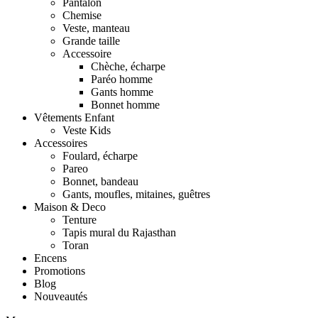
Pantalon
Chemise
Veste, manteau
Grande taille
Accessoire
Chèche, écharpe
Paréo homme
Gants homme
Bonnet homme
Vêtements Enfant
Veste Kids
Accessoires
Foulard, écharpe
Pareo
Bonnet, bandeau
Gants, moufles, mitaines, guêtres
Maison & Deco
Tenture
Tapis mural du Rajasthan
Toran
Encens
Promotions
Blog
Nouveautés