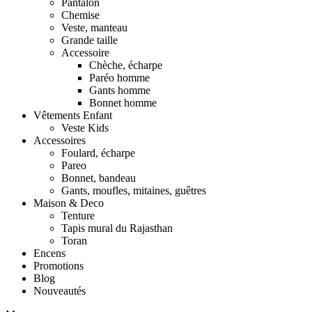
Pantalon
Chemise
Veste, manteau
Grande taille
Accessoire
Chèche, écharpe
Paréo homme
Gants homme
Bonnet homme
Vêtements Enfant
Veste Kids
Accessoires
Foulard, écharpe
Pareo
Bonnet, bandeau
Gants, moufles, mitaines, guêtres
Maison & Deco
Tenture
Tapis mural du Rajasthan
Toran
Encens
Promotions
Blog
Nouveautés