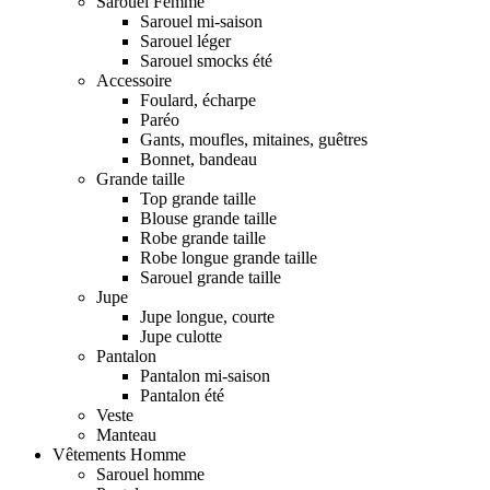
Sarouel Femme
Sarouel mi-saison
Sarouel léger
Sarouel smocks été
Accessoire
Foulard, écharpe
Paréo
Gants, moufles, mitaines, guêtres
Bonnet, bandeau
Grande taille
Top grande taille
Blouse grande taille
Robe grande taille
Robe longue grande taille
Sarouel grande taille
Jupe
Jupe longue, courte
Jupe culotte
Pantalon
Pantalon mi-saison
Pantalon été
Veste
Manteau
Vêtements Homme
Sarouel homme