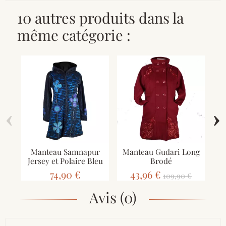
10 autres produits dans la
même catégorie :
‹
›
Manteau Samnapur
Manteau Gudari Long
Jersey et Polaire Bleu
Brodé
E
74,90 €
43,96 €
109,90 €
Avis (0)