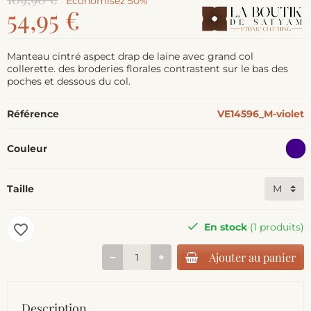
Économisez 50%
54,95 €
Manteau cintré aspect drap de laine avec grand col
collerette. des broderies florales contrastent sur le bas des
poches et dessous du col.
Référence
VE14596_M-violet
Couleur
Taille
En stock
(1 produits)
favorite_border
Ajouter au panier
Description