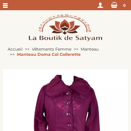
0
Accueil
Vêtements Femme
Manteau
Manteau Doma Col Collerette