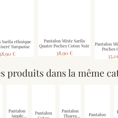
Pantalon Mixte Sarila
 Sarila ethnique
Pantalon Mi
Quatre Poches Coton Noir
liseré Turquoise
Poches 
38,90 €
38,90 €
35,0
es produits dans la même cat
Pantalon
Pantalon
Pantalon
Pantalon
Tharra
Ample
Coton