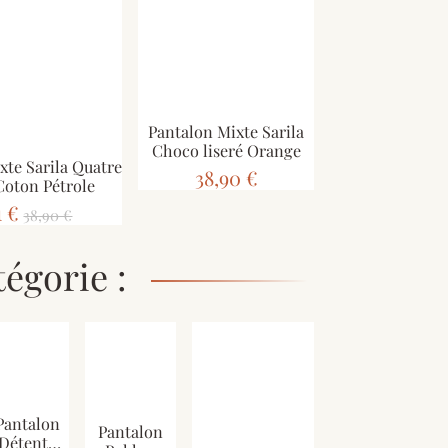
Pantalon Mixte Sarila
Choco liseré Orange
xte Sarila Quatre
38,90 €
Coton Pétrole
1 €
38,90 €
égorie :
Pantalon
Pantalon
Détente