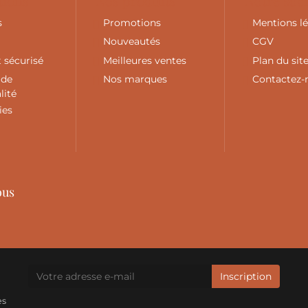
tions
Nos produits
Notre soci
s
Promotions
Mentions l
Nouveautés
CGV
 sécurisé
Meilleures ventes
Plan du sit
 de
Nos marques
Contactez-
lité
ies
ous
es