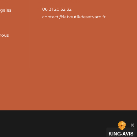
été
Contactez-nous
06 31 20 52 32
égales
contact@laboutikdesatyam.fr
e
nous
KING-AVIS