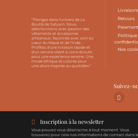
Informa
Livraison
Retours
"Plongez dans l'univers de La
Boutik de Satyam. Nous
Paiement
sélectionnons avec passion des
vêtements et accessoires
Politique
artisanaux, façonnés avec soin au
confidentia
cœur du Népal et de l’Inde.
Profitez d'une livraison rapide et
Nos cook
d'un service client à votre écoute
pour une expérience sereine. Une
mode éthique et colorée pour
une allure inspirée au quotidien."
Suivez-n
Inscription à la newsletter
Vous pouvez vous désinscrire à tout moment. Vous
trouverez pour cela nos informations de contact dans l