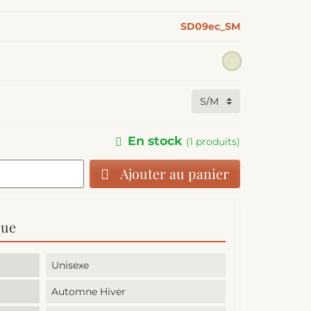
SD09ec_SM
En stock
(1 produits)
Ajouter au panier
que
Unisexe
Automne Hiver