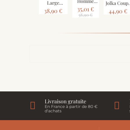
Homme
Large
Jolka Coup
Sarila Noir
Patchwork
35,01 €
Ample Noir
38,90 €
44,90 €
Liseré Kaki
Vert jersey
et Pétrole
38,90 €
Sona
Livraison gratuite
En France à partir de 80 €
d'achats