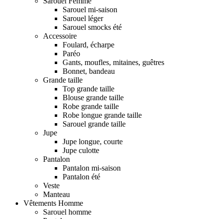
Sarouel Femme
Sarouel mi-saison
Sarouel léger
Sarouel smocks été
Accessoire
Foulard, écharpe
Paréo
Gants, moufles, mitaines, guêtres
Bonnet, bandeau
Grande taille
Top grande taille
Blouse grande taille
Robe grande taille
Robe longue grande taille
Sarouel grande taille
Jupe
Jupe longue, courte
Jupe culotte
Pantalon
Pantalon mi-saison
Pantalon été
Veste
Manteau
Vêtements Homme
Sarouel homme