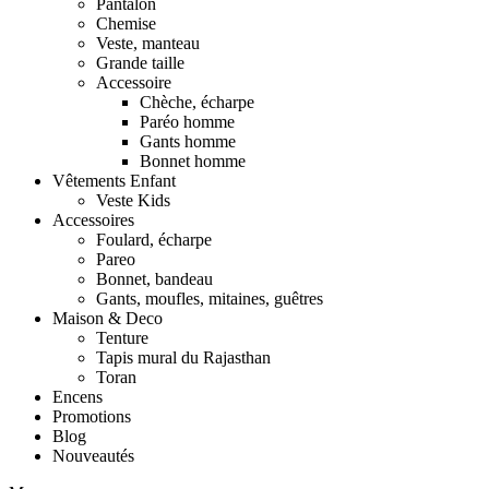
Pantalon
Chemise
Veste, manteau
Grande taille
Accessoire
Chèche, écharpe
Paréo homme
Gants homme
Bonnet homme
Vêtements Enfant
Veste Kids
Accessoires
Foulard, écharpe
Pareo
Bonnet, bandeau
Gants, moufles, mitaines, guêtres
Maison & Deco
Tenture
Tapis mural du Rajasthan
Toran
Encens
Promotions
Blog
Nouveautés