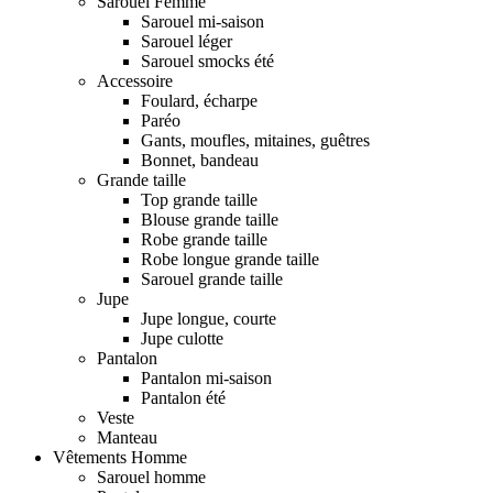
Sarouel Femme
Sarouel mi-saison
Sarouel léger
Sarouel smocks été
Accessoire
Foulard, écharpe
Paréo
Gants, moufles, mitaines, guêtres
Bonnet, bandeau
Grande taille
Top grande taille
Blouse grande taille
Robe grande taille
Robe longue grande taille
Sarouel grande taille
Jupe
Jupe longue, courte
Jupe culotte
Pantalon
Pantalon mi-saison
Pantalon été
Veste
Manteau
Vêtements Homme
Sarouel homme