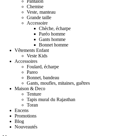
Pantalon
Chemise
Veste, manteau
Grande taille
Accessoire
Chèche, écharpe
Paréo homme
Gants homme
Bonnet homme
Vêtements Enfant
Veste Kids
Accessoires
Foulard, écharpe
Pareo
Bonnet, bandeau
Gants, moufles, mitaines, guêtres
Maison & Deco
Tenture
Tapis mural du Rajasthan
Toran
Encens
Promotions
Blog
Nouveautés