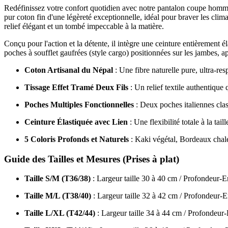
Redéfinissez votre confort quotidien avec notre pantalon coupe homme
pur coton fin d'une légèreté exceptionnelle, idéal pour braver les clim
relief élégant et un tombé impeccable à la matière.
Conçu pour l'action et la détente, il intègre une ceinture entièrement 
poches à soufflet gaufrées (style cargo) positionnées sur les jambes,
Coton Artisanal du Népal
: Une fibre naturelle pure, ultra-resp
Tissage Effet Tramé Deux Fils
: Un relief textile authentique 
Poches Multiples Fonctionnelles
: Deux poches italiennes class
Ceinture Élastiquée avec Lien
: Une flexibilité totale à la tai
5 Coloris Profonds et Naturels
: Kaki végétal, Bordeaux chale
Guide des Tailles et Mesures (Prises à plat)
Taille S/M (T36/38)
: Largeur taille 30 à 40 cm / Profondeur-
Taille M/L (T38/40)
: Largeur taille 32 à 42 cm / Profondeur-
Taille L/XL (T42/44)
: Largeur taille 34 à 44 cm / Profondeur