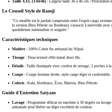
Taille XXL (T44/46)
: Largeur taille 36 à 46 cm / Profondeur
Le Conseil Style de Ramji
"Ce modèle est le parfait compromis entre l'esprit cargo aventur
la version Bleu Pétrole ou Bordeaux s'associe à merveille avec u
quotidienne minimaliste et soignée."
Caractéristiques techniques
Matière
: 100% Coton fin artisanal du Népal.
Tissage
: Tissu texturé effet tramé deux fils.
Détails
: Taille élastiquée avec cordon de serrage, 2 poches à la 
Coupe
: Coupe homme droite, style cargo léger et confortable.
Coloris
: Kaki, Bordeaux, Écru, Marron, Bleu Pétrole.
Guide d'Entretien Satyam
Lavage
: Programme délicat en machine à 30 degrés ou lavage à
artisanale peut libérer un léger excédent de couleur.