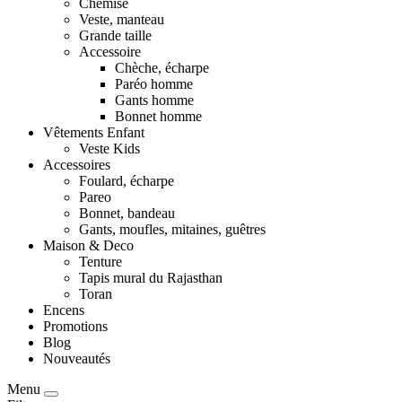
Chemise
Veste, manteau
Grande taille
Accessoire
Chèche, écharpe
Paréo homme
Gants homme
Bonnet homme
Vêtements Enfant
Veste Kids
Accessoires
Foulard, écharpe
Pareo
Bonnet, bandeau
Gants, moufles, mitaines, guêtres
Maison & Deco
Tenture
Tapis mural du Rajasthan
Toran
Encens
Promotions
Blog
Nouveautés
Menu