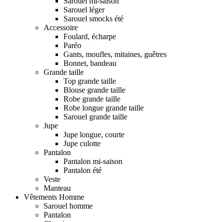
Sarouel mi-saison
Sarouel léger
Sarouel smocks été
Accessoire
Foulard, écharpe
Paréo
Gants, moufles, mitaines, guêtres
Bonnet, bandeau
Grande taille
Top grande taille
Blouse grande taille
Robe grande taille
Robe longue grande taille
Sarouel grande taille
Jupe
Jupe longue, courte
Jupe culotte
Pantalon
Pantalon mi-saison
Pantalon été
Veste
Manteau
Vêtements Homme
Sarouel homme
Pantalon