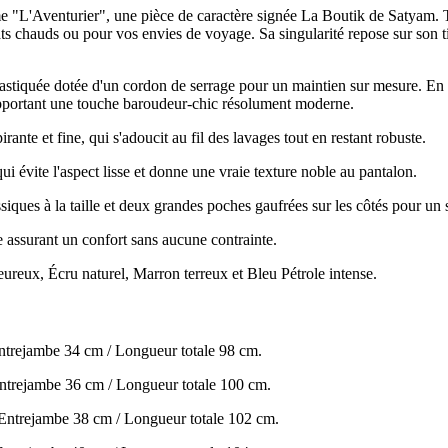
 "L'Aventurier", une pièce de caractère signée La Boutik de Satyam. T
ats chauds ou pour vos envies de voyage. Sa singularité repose sur son tis
élastiquée dotée d'un cordon de serrage pour un maintien sur mesure. En 
 apportant une touche baroudeur-chic résolument moderne.
irante et fine, qui s'adoucit au fil des lavages tout en restant robuste.
qui évite l'aspect lisse et donne une vraie texture noble au pantalon.
iques à la taille et deux grandes poches gaufrées sur les côtés pour un s
lle assurant un confort sans aucune contrainte.
ureux, Écru naturel, Marron terreux et Bleu Pétrole intense.
Entrejambe 34 cm / Longueur totale 98 cm.
Entrejambe 36 cm / Longueur totale 100 cm.
-Entrejambe 38 cm / Longueur totale 102 cm.