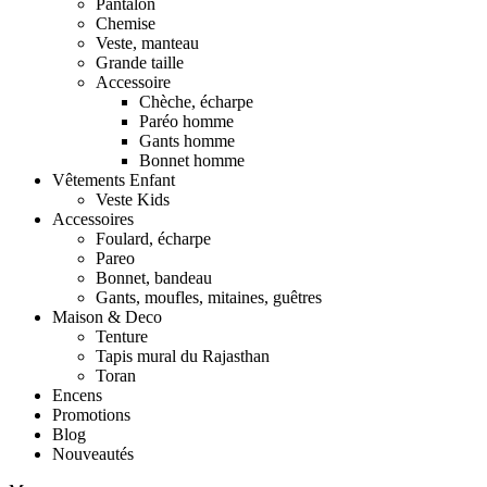
Pantalon
Chemise
Veste, manteau
Grande taille
Accessoire
Chèche, écharpe
Paréo homme
Gants homme
Bonnet homme
Vêtements Enfant
Veste Kids
Accessoires
Foulard, écharpe
Pareo
Bonnet, bandeau
Gants, moufles, mitaines, guêtres
Maison & Deco
Tenture
Tapis mural du Rajasthan
Toran
Encens
Promotions
Blog
Nouveautés