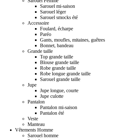
Sarouel Femme
Sarouel mi-saison
Sarouel léger
Sarouel smocks été
Accessoire
Foulard, écharpe
Paréo
Gants, moufles, mitaines, guêtres
Bonnet, bandeau
Grande taille
Top grande taille
Blouse grande taille
Robe grande taille
Robe longue grande taille
Sarouel grande taille
Jupe
Jupe longue, courte
Jupe culotte
Pantalon
Pantalon mi-saison
Pantalon été
Veste
Manteau
Vêtements Homme
Sarouel homme