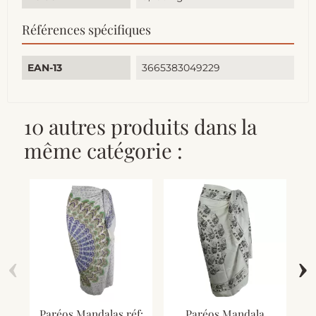
Références spécifiques
EAN-13
3665383049229
10 autres produits dans la
même catégorie :
‹
›
Paréos Mandalas réf:
Paréos Mandala
P