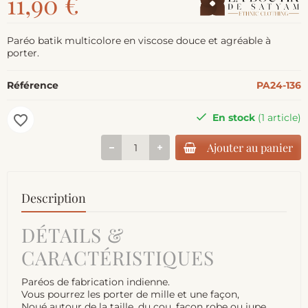
11,90 €
Paréo batik multicolore en viscose douce et agréable à
porter.
Référence
PA24-136
En stock
(1 article)
favorite_border
Ajouter au panier
Description
DÉTAILS &
CARACTÉRISTIQUES
Paréos de fabrication indienne.
Vous pourrez les porter de mille et une façon,
Noué autour de la taille, du cou, façon robe ou jupe,