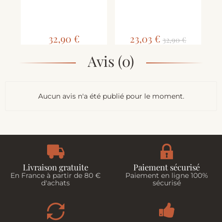
Co
32,90 €
23,03 €
32,90 €
Avis (0)
Aucun avis n'a été publié pour le moment.
Livraison gratuite
Paiement sécurisé
En France à partir de 80 €
Paiement en ligne 100%
d'achats
sécurisé