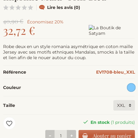
Lire les avis (0)
40,90 €
Économisez 20%
32,72 €
Robe deux en un style romania asymétrique en coton maille
Jersey avec ses motifs ethniques Mandalas, smocks à la taille
et lien afin de le nouer autour du coup.
Référence
EV1708-bleu_XXL
Couleur
Taille
En stock
(1 produits)
favorite_border
Ajouter au panier