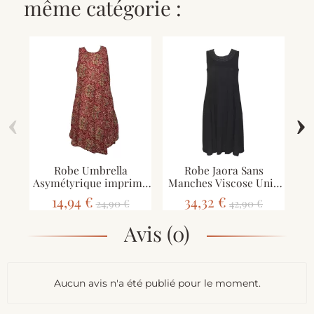
même catégorie :
‹
›
Robe Umbrella
Robe Jaora Sans
Ro
Asymétyrique imprimé
Manches Viscose Unie
Yalgi SD-M2/A
Noir
14,94 €
34,32 €
24,90 €
42,90 €
Avis (0)
Aucun avis n'a été publié pour le moment.