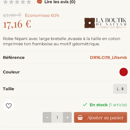
Lire les avis (0)
42,90 €
Économisez 60%
17,16 €
Robe Nipani avec large bretelle ,évasée à la taille en coton
imprimée ton framboise au motif géométrique.
Référence
DR16.CI19_Lframb
Couleur
Taille
En stock
(1 article)
favorite_border
Ajouter au panier