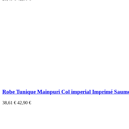
Robe Tunique Mainpuri Col imperial Imprimé Saum
38,61 €
42,90 €