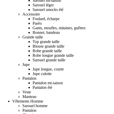
Sarouel mi-saison
Sarouel léger
Sarouel smocks été
Accessoire
Foulard, écharpe
Paréo
Gants, moufles, mitaines, guêtres
Bonnet, bandeau
Grande taille
Top grande taille
Blouse grande taille
Robe grande taille
Robe longue grande taille
Sarouel grande taille
Jupe
Jupe longue, courte
Jupe culotte
Pantalon
Pantalon mi-saison
Pantalon été
Veste
Manteau
Vêtements Homme
Sarouel homme
Pantalon