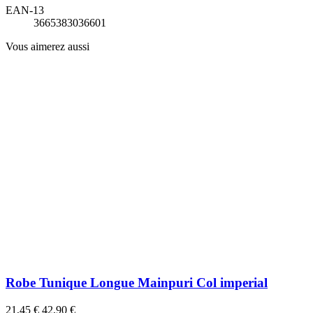
EAN-13
3665383036601
Vous aimerez aussi
Robe Tunique Longue Mainpuri Col imperial
21,45 €
42,90 €