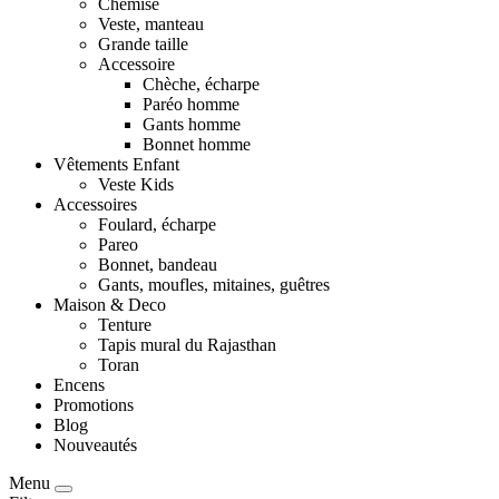
Chemise
Veste, manteau
Grande taille
Accessoire
Chèche, écharpe
Paréo homme
Gants homme
Bonnet homme
Vêtements Enfant
Veste Kids
Accessoires
Foulard, écharpe
Pareo
Bonnet, bandeau
Gants, moufles, mitaines, guêtres
Maison & Deco
Tenture
Tapis mural du Rajasthan
Toran
Encens
Promotions
Blog
Nouveautés
Menu