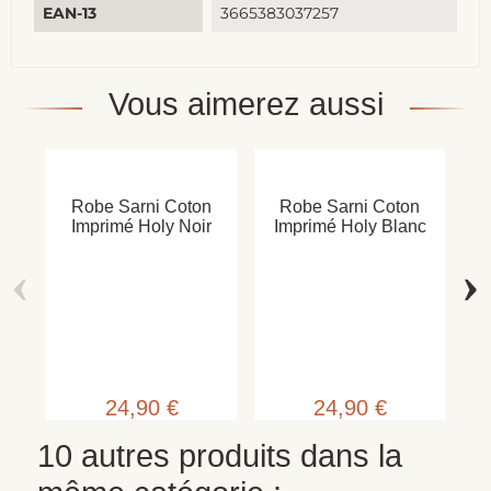
EAN-13
3665383037257
Vous aimerez aussi
Robe Sarni Coton
Robe Sarni Coton
Imprimé Holy Noir
Imprimé Holy Blanc
‹
›
Imp
24,90 €
24,90 €
10 autres produits dans la