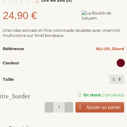
Lire les avis (0)
24,90 €
Une robe estivale en fine cotonnade doublée avec imprimé
multicolore sur fond bordeaux.
Référence
NLI-09_Sbord
Couleur
Taille
rite_border
En stock
(1 produits)
Ajouter au panier