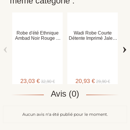
même catégorie :
Robe d'été Ethnique
Wadi Robe Courte
Ambad Noir Rouge et
Détente Imprimé Jalebi
‹
›
Violet
Noir NLI-99
Ro
23,03 €
20,93 €
32,90 €
29,90 €
Avis (0)
Aucun avis n'a été publié pour le moment.