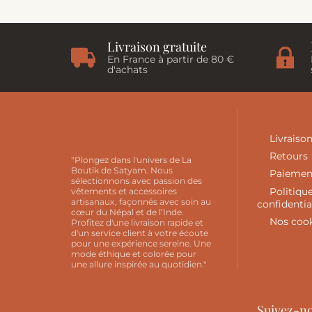
Livraison gratuite
En France à partir de 80 €
d'achats
Informa
Livraiso
Retours
"Plongez dans l'univers de La
Boutik de Satyam. Nous
Paiemen
sélectionnons avec passion des
Politiqu
vêtements et accessoires
artisanaux, façonnés avec soin au
confidentia
cœur du Népal et de l’Inde.
Nos coo
Profitez d'une livraison rapide et
d'un service client à votre écoute
pour une expérience sereine. Une
mode éthique et colorée pour
une allure inspirée au quotidien."
Suivez-n