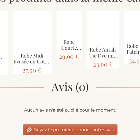
Robe
Robe 
Courte
Robe Antali
l
Patc
Wadini
29,90 €
Tie Dye mi-
Robe Midi
Jersey
Imprimé
34,
manches JK-
Évasée en Coton
e
23,90 €
Taille
Jalebi Noir
39 Rouge et
"Rythme
é
27,90 €
Bleu
Bohème" -
ert
Rouge et Vert -
Avis (0)
Aucun avis n'a été publié pour le moment.
Soyez le premier à donner votre avis