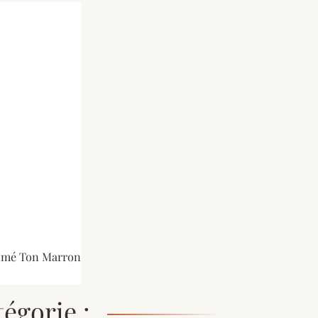
imé Ton Marron
égorie :