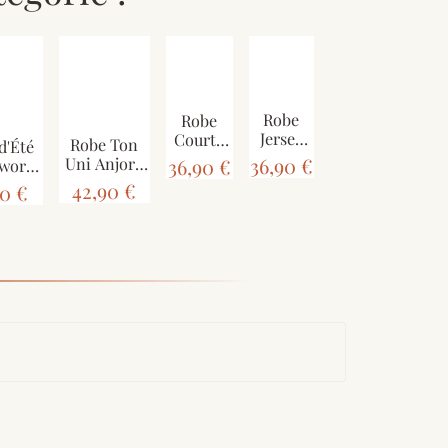
Robe
Robe
Jersey
Courte
Robe Ton
d'Été
Jangaon
Coupé
36,90 €
Uni Anjora
36,90 €
hwork
Liseré
Cousu
Midi coupe
 SD-93
42,90 €
90 €
Blanc
Odisha
Évasée
 40/42
Prune