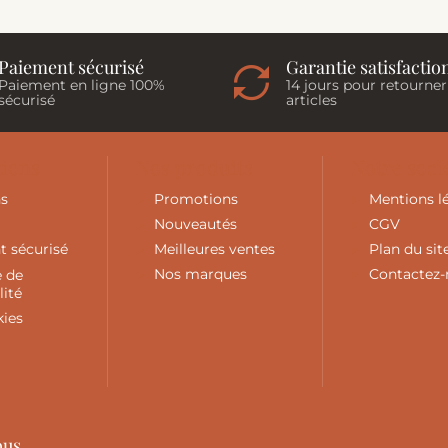
Paiement sécurisé
Garantie satisfactio
Paiement en ligne 100%
14 jours pour retourner
sécurisé
articles
tions
Nos produits
Notre soci
ns
Promotions
Mentions l
Nouveautés
CGV
t sécurisé
Meilleures ventes
Plan du sit
e de
Nos marques
Contactez
lité
kies
ous