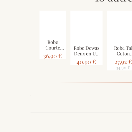
Robe
Courte
Robe Dewas
Robe Ta
Jamti
Deux en Un
Coton
36,90 €
Imprimé
Jersey
Popelin
40,90 €
27,92 €
Graphique
Imprimé
Imprim
34,90 €
Rouge
Choco Orange
Ethnique V
Gazon