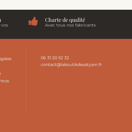
n
Charte de qualité
 vos
Avec tous nos fabricants
été
Contactez-nous
06 31 20 52 32
égales
contact@laboutikdesatyam.fr
e
-nous