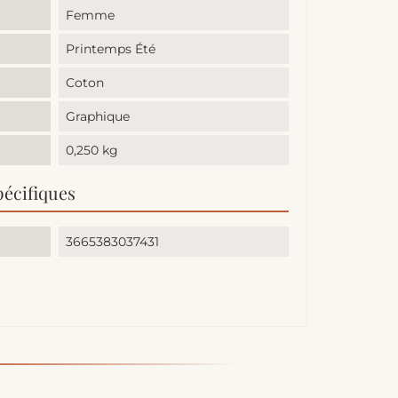
Femme
Printemps Été
Coton
Graphique
0,250 kg
pécifiques
3665383037431