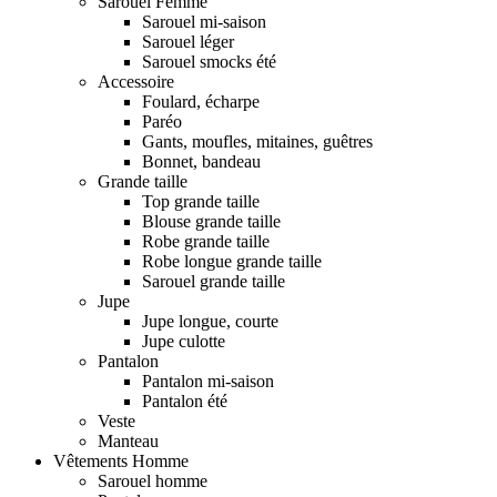
Sarouel Femme
Sarouel mi-saison
Sarouel léger
Sarouel smocks été
Accessoire
Foulard, écharpe
Paréo
Gants, moufles, mitaines, guêtres
Bonnet, bandeau
Grande taille
Top grande taille
Blouse grande taille
Robe grande taille
Robe longue grande taille
Sarouel grande taille
Jupe
Jupe longue, courte
Jupe culotte
Pantalon
Pantalon mi-saison
Pantalon été
Veste
Manteau
Vêtements Homme
Sarouel homme