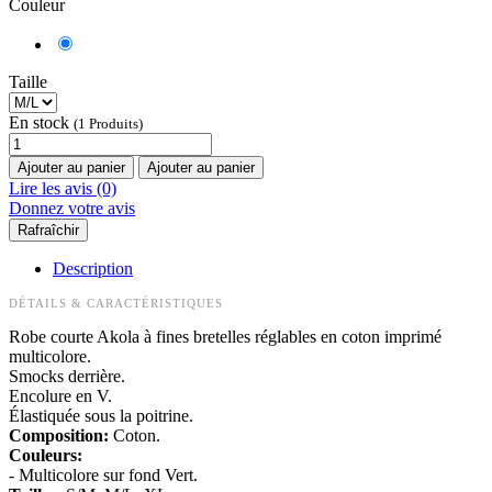
Couleur
Taille
En stock
(1 Produits)
Ajouter au panier
Ajouter au panier
Lire les avis (0)
Donnez votre avis
Description
DÉTAILS & CARACTÉRISTIQUES
Robe courte Akola à fines bretelles réglables en coton imprimé
multicolore.
Smocks derrière.
Encolure en V.
Élastiquée sous la poitrine.
Composition:
Coton.
Couleurs:
- Multicolore sur fond Vert.