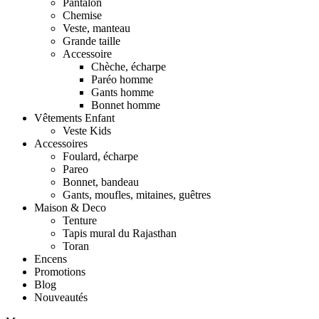
Pantalon
Chemise
Veste, manteau
Grande taille
Accessoire
Chèche, écharpe
Paréo homme
Gants homme
Bonnet homme
Vêtements Enfant
Veste Kids
Accessoires
Foulard, écharpe
Pareo
Bonnet, bandeau
Gants, moufles, mitaines, guêtres
Maison & Deco
Tenture
Tapis mural du Rajasthan
Toran
Encens
Promotions
Blog
Nouveautés