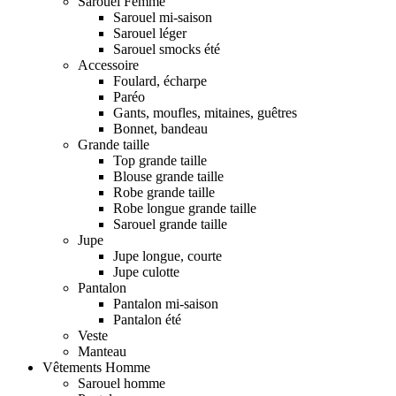
Sarouel Femme
Sarouel mi-saison
Sarouel léger
Sarouel smocks été
Accessoire
Foulard, écharpe
Paréo
Gants, moufles, mitaines, guêtres
Bonnet, bandeau
Grande taille
Top grande taille
Blouse grande taille
Robe grande taille
Robe longue grande taille
Sarouel grande taille
Jupe
Jupe longue, courte
Jupe culotte
Pantalon
Pantalon mi-saison
Pantalon été
Veste
Manteau
Vêtements Homme
Sarouel homme