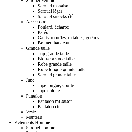
Sarouel Femme
Sarouel mi-saison
Sarouel léger
Sarouel smocks été
Accessoire
Foulard, écharpe
Paréo
Gants, moufles, mitaines, guêtres
Bonnet, bandeau
Grande taille
Top grande taille
Blouse grande taille
Robe grande taille
Robe longue grande taille
Sarouel grande taille
Jupe
Jupe longue, courte
Jupe culotte
Pantalon
Pantalon mi-saison
Pantalon été
Veste
Manteau
Vêtements Homme
Sarouel homme