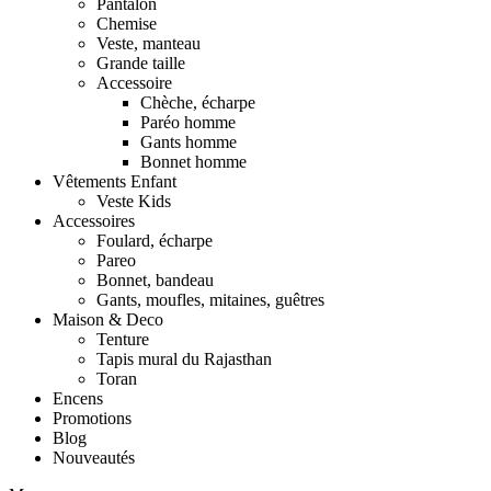
Pantalon
Chemise
Veste, manteau
Grande taille
Accessoire
Chèche, écharpe
Paréo homme
Gants homme
Bonnet homme
Vêtements Enfant
Veste Kids
Accessoires
Foulard, écharpe
Pareo
Bonnet, bandeau
Gants, moufles, mitaines, guêtres
Maison & Deco
Tenture
Tapis mural du Rajasthan
Toran
Encens
Promotions
Blog
Nouveautés