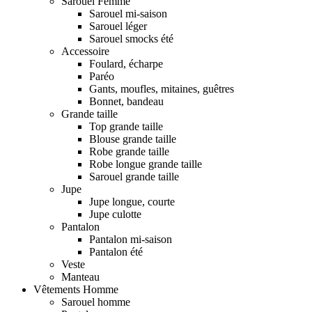
Sarouel Femme
Sarouel mi-saison
Sarouel léger
Sarouel smocks été
Accessoire
Foulard, écharpe
Paréo
Gants, moufles, mitaines, guêtres
Bonnet, bandeau
Grande taille
Top grande taille
Blouse grande taille
Robe grande taille
Robe longue grande taille
Sarouel grande taille
Jupe
Jupe longue, courte
Jupe culotte
Pantalon
Pantalon mi-saison
Pantalon été
Veste
Manteau
Vêtements Homme
Sarouel homme