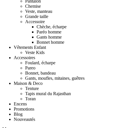
Pantalon
Chemise
Veste, manteau
Grande taille
Accessoire
Chèche, écharpe
Paréo homme
Gants homme
Bonnet homme
Vêtements Enfant
Veste Kids
Accessoires
Foulard, écharpe
Pareo
Bonnet, bandeau
Gants, moufles, mitaines, guêtres
Maison & Deco
Tenture
Tapis mural du Rajasthan
Toran
Encens
Promotions
Blog
Nouveautés