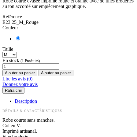
Robe courte évasée imprimé rouge et orange avec de fines broderies
au ton accordé sur empiècement graphique.
Référence
E23.25_M_Rouge
Couleur
Taille
En stock
(1 Produits)
Ajouter au panier
Ajouter au panier
Lire les avis (0)
Donnez votre avis
Description
DÉTAILS & CARACTÉRISTIQUES
Robe courte sans manches.
Col en V.
Imprimé artisanal.
Fine broderie.