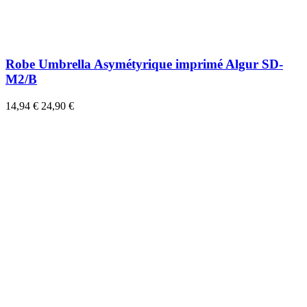
Robe Umbrella Asymétyrique imprimé Algur SD-
M2/B
14,94 €
24,90 €