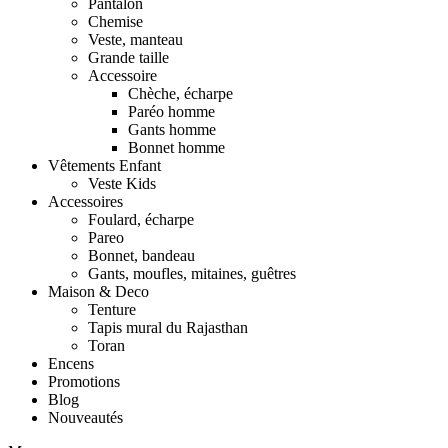
Pantalon
Chemise
Veste, manteau
Grande taille
Accessoire
Chèche, écharpe
Paréo homme
Gants homme
Bonnet homme
Vêtements Enfant
Veste Kids
Accessoires
Foulard, écharpe
Pareo
Bonnet, bandeau
Gants, moufles, mitaines, guêtres
Maison & Deco
Tenture
Tapis mural du Rajasthan
Toran
Encens
Promotions
Blog
Nouveautés