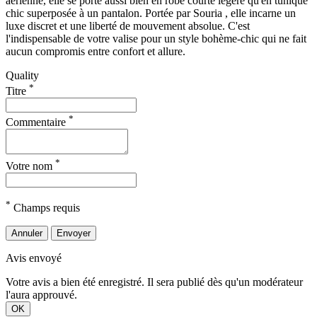
aérienne, elle se porte aussi bien en robe courte légère qu'en tunique
chic superposée à un pantalon. Portée par Souria , elle incarne un
luxe discret et une liberté de mouvement absolue. C'est
l'indispensable de votre valise pour un style bohème-chic qui ne fait
aucun compromis entre confort et allure.
Quality
*
Titre
*
Commentaire
*
Votre nom
*
Champs requis
Annuler
Envoyer
Avis envoyé
Votre avis a bien été enregistré. Il sera publié dès qu'un modérateur
l'aura approuvé.
OK