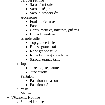
Sarouel Femme
Sarouel mi-saison
Sarouel léger
Sarouel smocks été
Accessoire
Foulard, écharpe
Paréo
Gants, moufles, mitaines, guêtres
Bonnet, bandeau
Grande taille
Top grande taille
Blouse grande taille
Robe grande taille
Robe longue grande taille
Sarouel grande taille
Jupe
Jupe longue, courte
Jupe culotte
Pantalon
Pantalon mi-saison
Pantalon été
Veste
Manteau
Vêtements Homme
Sarouel homme