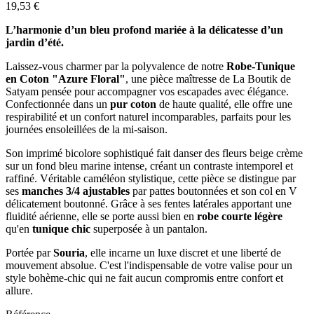
19,53 €
L’harmonie d’un bleu profond mariée à la délicatesse d’un
jardin d’été.
Laissez-vous charmer par la polyvalence de notre
Robe-Tunique
en Coton "Azure Floral"
, une pièce maîtresse de La Boutik de
Satyam pensée pour accompagner vos escapades avec élégance.
Confectionnée dans un
pur coton
de haute qualité, elle offre une
respirabilité et un confort naturel incomparables, parfaits pour les
journées ensoleillées de la mi-saison.
Son imprimé bicolore sophistiqué fait danser des fleurs beige crème
sur un fond bleu marine intense, créant un contraste intemporel et
raffiné. Véritable caméléon stylistique, cette pièce se distingue par
ses
manches 3/4 ajustables
par pattes boutonnées et son col en V
délicatement boutonné. Grâce à ses fentes latérales apportant une
fluidité aérienne, elle se porte aussi bien en
robe courte légère
qu'en
tunique chic
superposée à un pantalon.
Portée par
Souria
, elle incarne un luxe discret et une liberté de
mouvement absolue. C'est l'indispensable de votre valise pour un
style bohème-chic qui ne fait aucun compromis entre confort et
allure.