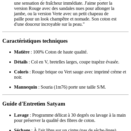
une sensation de fraîcheur immédiate. J'aime porter la
version Rouge avec des sandales nues pour allonger la
jambe, ou la version Verte avec un petit chapeau de
paille pour un look champêtre et nomade. Son coton est
d'une douceur incroyable sur la peau."
Caractéristiques techniques
Matière
: 100% Coton de haute qualité.
Détails
: Col en V, bretelles larges, coupe trapèze évasée.
Coloris
: Rouge brique ou Vert sauge avec imprimé crème et
noir.
Mannequin
: Souria (1m76) porte une taille S/M.
Guide d'Entretien Satyam
Lavage
: Programme délicat à 30 degrés ou lavage à la main
pour préserver la qualité des fibres de coton.
Séchage
: À l'air libre sur un cintre (pas de sèche-linge).