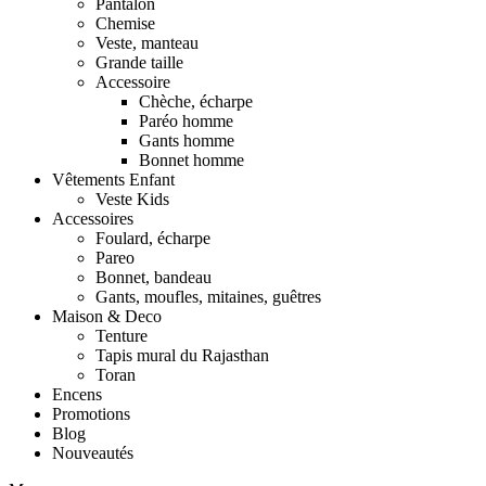
Pantalon
Chemise
Veste, manteau
Grande taille
Accessoire
Chèche, écharpe
Paréo homme
Gants homme
Bonnet homme
Vêtements Enfant
Veste Kids
Accessoires
Foulard, écharpe
Pareo
Bonnet, bandeau
Gants, moufles, mitaines, guêtres
Maison & Deco
Tenture
Tapis mural du Rajasthan
Toran
Encens
Promotions
Blog
Nouveautés