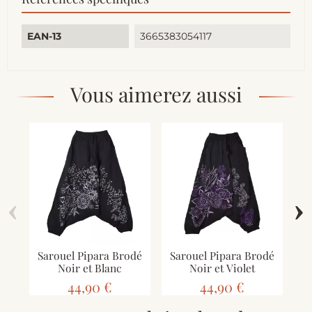
EAN-13
3665383054117
Vous aimerez aussi
‹
›
Sarouel Pipara Brodé
Sarouel Pipara Brodé
S
Noir et Blanc
Noir et Violet
44,90 €
44,90 €