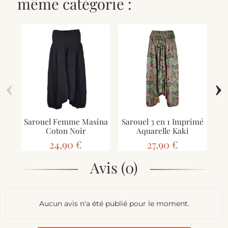
même catégorie :
‹
›
Sarouel Femme Masina
Sarouel 3 en 1 Imprimé
Sa
Coton Noir
Aquarelle Kaki
Ha
24,90 €
27,90 €
Avis (0)
Aucun avis n'a été publié pour le moment.