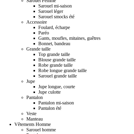
Sarouel Femme
Sarouel mi-saison
Sarouel léger
Sarouel smocks été
Accessoire
Foulard, écharpe
Paréo
Gants, moufles, mitaines, guêtres
Bonnet, bandeau
Grande taille
Top grande taille
Blouse grande taille
Robe grande taille
Robe longue grande taille
Sarouel grande taille
Jupe
Jupe longue, courte
Jupe culotte
Pantalon
Pantalon mi-saison
Pantalon été
Veste
Manteau
Vêtements Homme
Sarouel homme