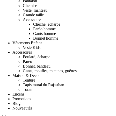
Pantalon
Chemise
Veste, manteau
Grande taille
Accessoire
Chèche, écharpe
Paréo homme
Gants homme
Bonnet homme
Vêtements Enfant
Veste Kids
Accessoires
Foulard, écharpe
Pareo
Bonnet, bandeau
Gants, moufles, mitaines, guêtres
Maison & Deco
Tenture
Tapis mural du Rajasthan
Toran
Encens
Promotions
Blog
Nouveautés