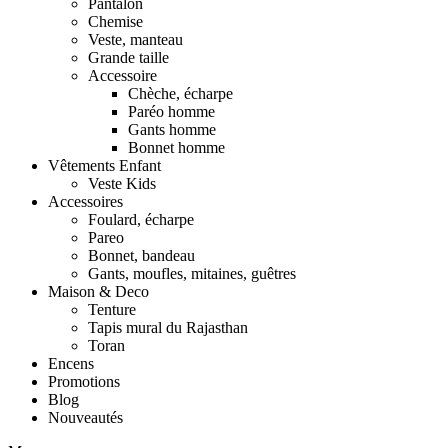
Pantalon
Chemise
Veste, manteau
Grande taille
Accessoire
Chèche, écharpe
Paréo homme
Gants homme
Bonnet homme
Vêtements Enfant
Veste Kids
Accessoires
Foulard, écharpe
Pareo
Bonnet, bandeau
Gants, moufles, mitaines, guêtres
Maison & Deco
Tenture
Tapis mural du Rajasthan
Toran
Encens
Promotions
Blog
Nouveautés