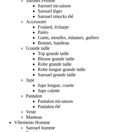
Sarouel Femme
Sarouel mi-saison
Sarouel léger
Sarouel smocks été
Accessoire
Foulard, écharpe
Paréo
Gants, moufles, mitaines, guêtres
Bonnet, bandeau
Grande taille
Top grande taille
Blouse grande taille
Robe grande taille
Robe longue grande taille
Sarouel grande taille
Jupe
Jupe longue, courte
Jupe culotte
Pantalon
Pantalon mi-saison
Pantalon été
Veste
Manteau
Vêtements Homme
Sarouel homme